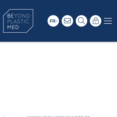
FR
ASSOCIATION
CITOYENNETÉ ET
DÉVELOPPEMENT
DURABLE (ACDD)
GABES