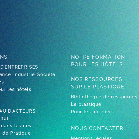
ONS
NOTRE FORMATION
POUR LES HÔTELS
 D’ENTREPRISES
ence-Industrie-Société
NOS RESSOURCES
es
SUR LE PLASTIQUE
ur les hôtels
Bibliothèque de ressources
Le plastique
AU D’ACTEURS
Pour les hôteliers
enus
dans les îles
NOUS CONTACTER
de Pratique
Mentions légales