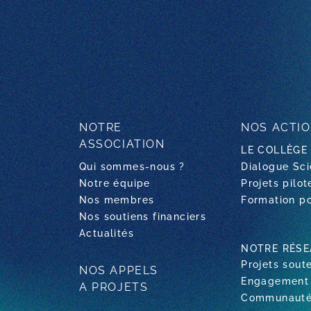
NOTRE
NOS ACTI
ASSOCIATION
LE COLLÈGE
Qui sommes-nous ?
Dialogue Sci
Notre équipe
Projets pilot
Nos membres
Formation po
Nos soutiens financiers
Actualités
NOTRE RÉSE
Projets sout
NOS APPELS
Engagement 
A PROJETS
Communauté 