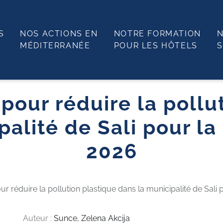
S
NOS ACTIONS EN
NOTRE FORMATION
N
MÉDITERRANÉE
POUR LES HÔTELS
S
 pour réduire la pollu
palité de Sali pour la
2026
our réduire la pollution plastique dans la municipalité de Sali
Auteur :
Sunce, Zelena Akcija