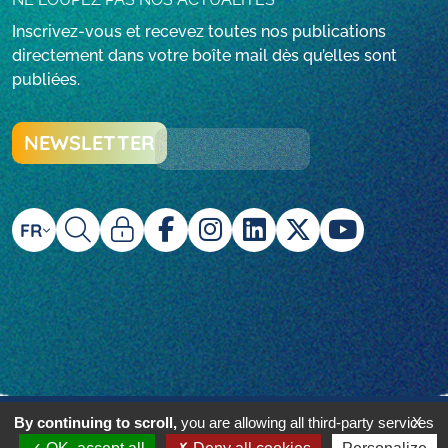
Inscrivez-vous et recevez toutes nos publications
directement dans votre boîte mail dès qu’elles sont
publiées.
NEWSLETTER
FR
By continuing to scroll,
© Beyond Plastic Med - 2024 - réalisé par l'agence
you are allowing all third-party services
X
i2N